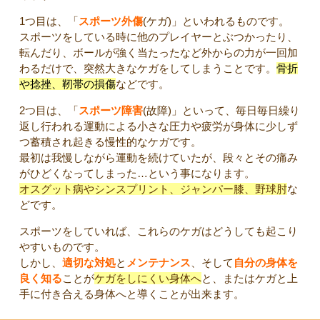
1つ目は、「
スポーツ外傷
(ケガ)」といわれるものです。
スポーツをしている時に他のプレイヤーとぶつかったり、
転んだり、ボールが強く当たったなど外からの力が一回加
わるだけで、突然大きなケガをしてしまうことです。
骨折
や捻挫、靭帯の損傷
などです。
2つ目は、「
スポーツ障害
(故障)」といって、毎日毎日繰り
返し行われる運動による小さな圧力や疲労が身体に少しず
つ蓄積され起きる慢性的なケガです。
最初は我慢しながら運動を続けていたが、段々とその痛み
がひどくなってしまった…という事になります。
オスグット病やシンスプリント、ジャンパー膝、野球肘
な
どです。
スポーツをしていれば、これらのケガはどうしても起こり
やすいものです。
しかし、
適切な対処
と
メンテナンス
、そして
自分の身体を
良く知る
ことが
ケガをしにくい身体へ
と、またはケガと上
手に付き合える身体へと導くことが出来ます。